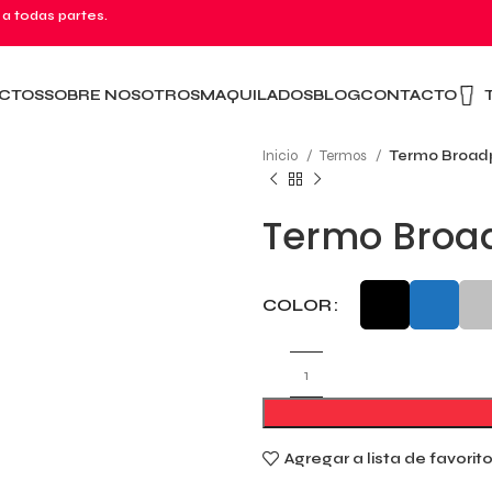
 a todas partes.
CTOS
SOBRE NOSOTROS
MAQUILADOS
BLOG
CONTACTO
Inicio
Termos
Termo Broad
Termo Broa
COLOR
Agregar a lista de favorit