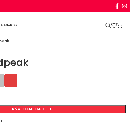
0
TERMOS
peak
dpeak
AÑADIR AL CARRITO
os