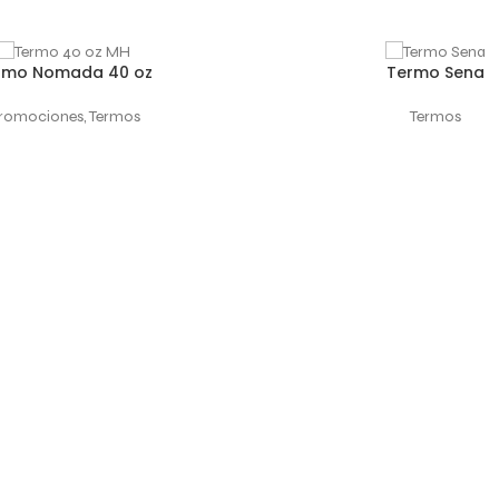
rmo Nomada 40 oz
Termo Sena
 OPCIONES
SELECCIONAR OPCIONES
romociones
,
Termos
Termos