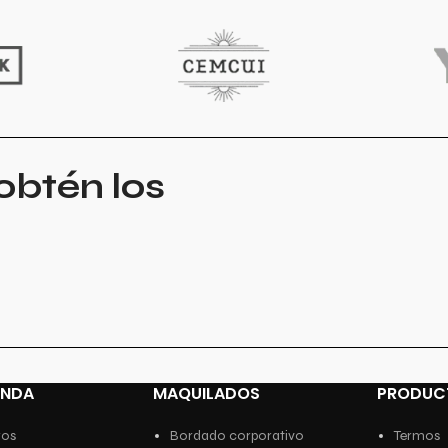
obtén los
ENDA
MAQUILADOS
PRODUC
ros
Bordado corporativo
Termos