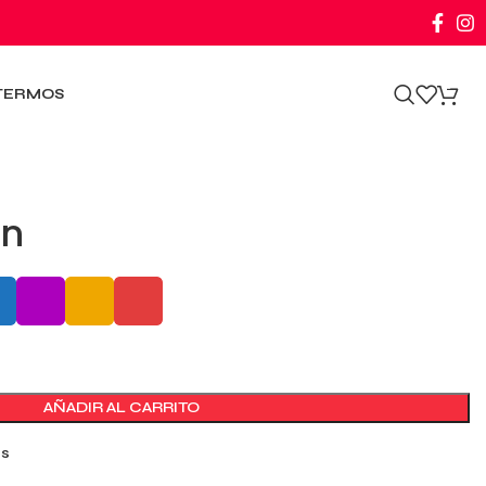
0
TERMOS
an
AÑADIR AL CARRITO
os