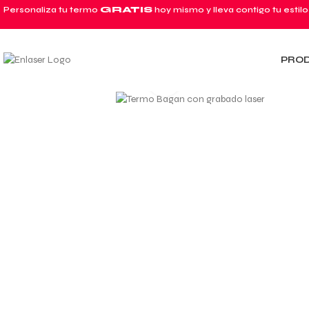
Personaliza tu termo
GRATIS
hoy mismo y lleva contigo tu estilo
PRO
Click to enlarge