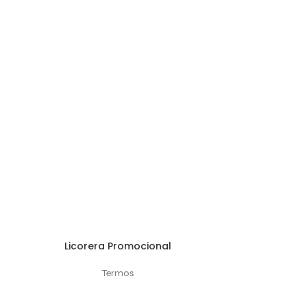
Licorera Promocional
AÑADIR AL CARRITO
SELECCIONAR
Termos