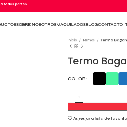
 a todas partes.
DUCTOS
SOBRE NOSOTROS
MAQUILADOS
BLOG
CONTACTO
Inicio
Termos
Termo Bagan
Termo Bag
COLOR
Agregar a lista de favorit