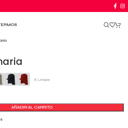
0
TERMOS
aria
naria
Limpiar
AÑADIR AL CARRITO
os