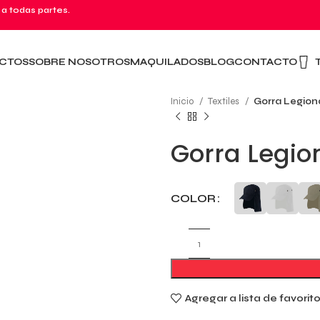
 a todas partes.
CTOS
SOBRE NOSOTROS
MAQUILADOS
BLOG
CONTACTO
Inicio
Textiles
Gorra Legion
Gorra Legio
COLOR
Agregar a lista de favorit