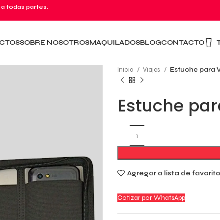
 a todas partes.
CTOS
SOBRE NOSOTROS
MAQUILADOS
BLOG
CONTACTO
Inicio
Viajes
Estuche para V
Estuche par
Agregar a lista de favorit
Cotizar por WhatsApp