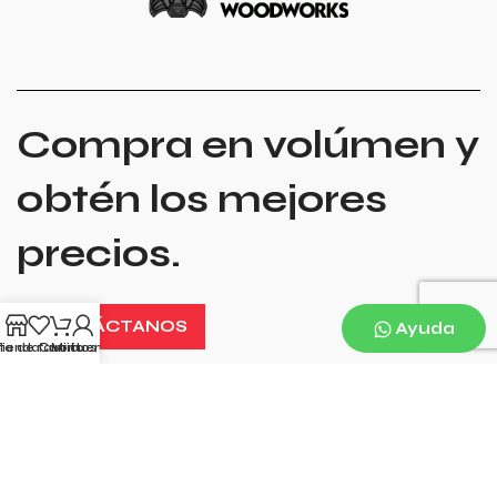
Compra en volúmen y
obtén los mejores
precios.
0
CONTÁCTANOS
Ayuda
sta de favoritos
Tienda
Carrito
Mi cuenta